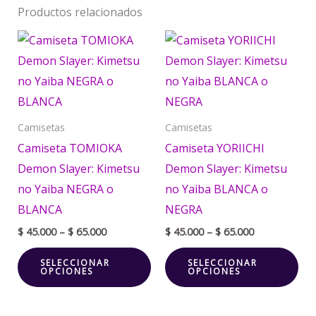
Productos relacionados
Price
Price
Este
Est
range:
range:
producto
pr
$ 45.000
$ 45.000
through
through
tiene
tie
$ 65.000
$ 65.000
múltiples
múl
variantes.
var
Camisetas
Camisetas
Las
La
Camiseta TOMIOKA
Camiseta YORIICHI
opciones
opc
Demon Slayer: Kimetsu
Demon Slayer: Kimetsu
se
se
no Yaiba NEGRA o
no Yaiba BLANCA o
pueden
pu
BLANCA
NEGRA
elegir
ele
$
45.000
–
$
65.000
$
45.000
–
$
65.000
en
en
SELECCIONAR
SELECCIONAR
la
la
OPCIONES
OPCIONES
página
pá
de
de