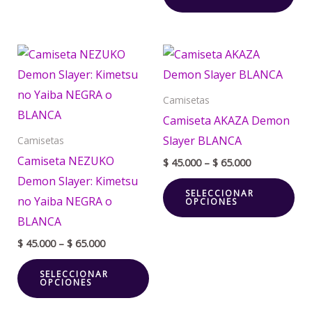
página
pá
de
de
Price
Price
producto
pr
Este
Est
range:
range:
producto
pr
$ 45.000
$ 45.000
through
through
tiene
tie
Camisetas
$ 65.000
$ 65.000
múltiples
múl
Camiseta AKAZA Demon
variantes.
var
Slayer BLANCA
Camisetas
Las
La
Camiseta NEZUKO
$
45.000
–
$
65.000
opciones
opc
Demon Slayer: Kimetsu
SELECCIONAR
se
se
no Yaiba NEGRA o
OPCIONES
pueden
pu
BLANCA
elegir
ele
$
45.000
–
$
65.000
en
en
SELECCIONAR
la
la
OPCIONES
página
pá