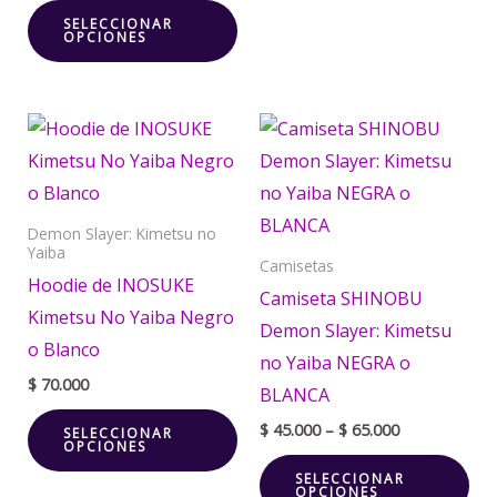
SELECCIONAR
elegir
ele
OPCIONES
en
en
la
la
Price
página
pá
Este
Est
range:
de
de
producto
pr
$ 45.000
through
producto
pr
tiene
tie
$ 65.000
múltiples
múl
Demon Slayer: Kimetsu no
Yaiba
variantes.
var
Camisetas
Hoodie de INOSUKE
Las
La
Camiseta SHINOBU
Kimetsu No Yaiba Negro
opciones
opc
Demon Slayer: Kimetsu
o Blanco
se
se
no Yaiba NEGRA o
pueden
pu
$
70.000
BLANCA
elegir
ele
$
45.000
–
$
65.000
SELECCIONAR
OPCIONES
en
en
SELECCIONAR
la
la
OPCIONES