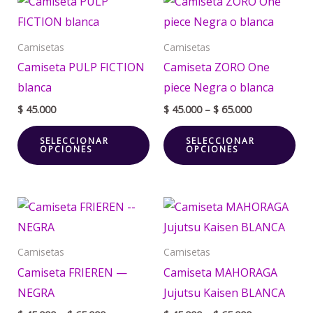
Este
Est
range:
producto
pr
$ 45.000
through
tiene
tie
Camisetas
Camisetas
$ 65.000
múltiples
múl
Camiseta PULP FICTION
Camiseta ZORO One
variantes.
var
blanca
piece Negra o blanca
Las
La
$
45.000
$
45.000
–
$
65.000
opciones
opc
SELECCIONAR
SELECCIONAR
se
se
OPCIONES
OPCIONES
pueden
pu
elegir
ele
Price
Price
en
en
Este
Est
range:
range:
la
la
producto
pr
$ 45.000
$ 45.000
through
through
página
pá
tiene
tie
Camisetas
Camisetas
$ 65.000
$ 65.000
de
de
múltiples
múl
Camiseta FRIEREN —
Camiseta MAHORAGA
producto
pr
variantes.
var
NEGRA
Jujutsu Kaisen BLANCA
Las
La