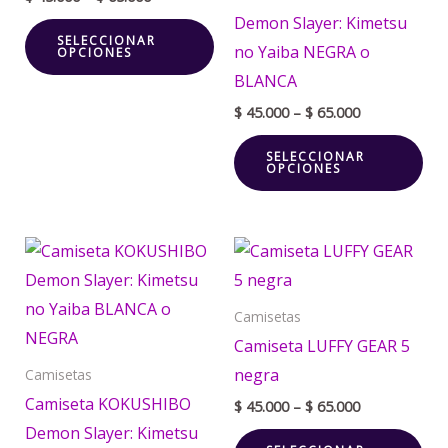
opciones
opc
Demon Slayer: Kimetsu
SELECCIONAR
se
se
no Yaiba NEGRA o
OPCIONES
pueden
pu
BLANCA
elegir
ele
$
45.000
–
$
65.000
en
en
SELECCIONAR
la
la
OPCIONES
página
pá
de
de
Price
Price
producto
pr
Este
Est
range:
range:
producto
pr
$ 45.000
$ 45.000
through
through
tiene
tie
Camisetas
$ 65.000
$ 65.000
múltiples
múl
Camiseta LUFFY GEAR 5
variantes.
var
negra
Camisetas
Las
La
Camiseta KOKUSHIBO
$
45.000
–
$
65.000
opciones
opc
Demon Slayer: Kimetsu