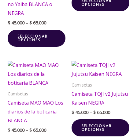
SELECCIONAR
se
se
no Yaiba BLANCA o
OPCIONES
pueden
pu
NEGRA
elegir
ele
$
45.000
–
$
65.000
en
en
SELECCIONAR
la
la
OPCIONES
página
pá
de
de
Price
Price
producto
pr
Este
Est
range:
range:
producto
pr
$ 45.000
$ 45.000
through
through
tiene
tie
Camisetas
$ 65.000
$ 65.000
múltiples
múl
Camiseta TOJI v2 Jujutsu
Camisetas
variantes.
var
Camiseta MAO MAO Los
Kaisen NEGRA
Las
La
diarios de la boticaria
$
45.000
–
$
65.000
opciones
opc
BLANCA
SELECCIONAR
se
se
OPCIONES
$
45.000
–
$
65.000
pueden
pu