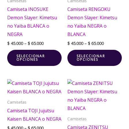
Camisetas
Camisetas
Las
La
Camiseta INOSUKE
Camiseta RENGOKU
opciones
opc
Demon Slayer: Kimetsu
Demon Slayer: Kimetsu
se
se
no Yaiba BLANCA o
no Yaiba NEGRA o
pueden
pu
NEGRA
BLANCA
elegir
ele
$
45.000
–
$
65.000
$
45.000
–
$
65.000
en
en
SELECCIONAR
SELECCIONAR
la
la
OPCIONES
OPCIONES
página
pá
de
de
Price
Price
producto
pr
Este
Est
range:
range:
producto
pr
$ 45.000
$ 45.000
through
through
tiene
tie
Camisetas
$ 65.000
$ 65.000
múltiples
múl
Camiseta TOJI Jujutsu
variantes.
var
Kaisen BLANCA o NEGRA
Camisetas
Las
La
Camiseta ZENITSU
$
45.000
–
$
65.000