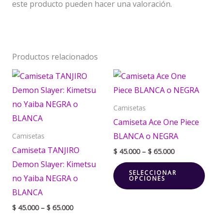
este producto pueden hacer una valoración.
Productos relacionados
Price
Price
Este
Est
range:
range:
producto
pr
$ 45.000
$ 45.000
through
through
tiene
tie
Camisetas
$ 65.000
$ 65.000
múltiples
múl
Camiseta Ace One Piece
variantes.
var
BLANCA o NEGRA
Camisetas
Las
La
Camiseta TANJIRO
$
45.000
–
$
65.000
opciones
opc
Demon Slayer: Kimetsu
SELECCIONAR
se
se
no Yaiba NEGRA o
OPCIONES
pueden
pu
BLANCA
elegir
ele
$
45.000
–
$
65.000
en
en