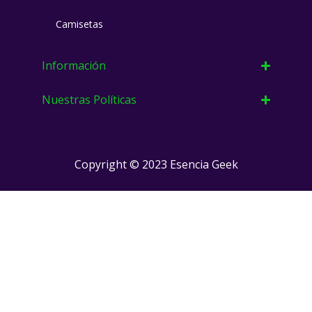
r
o
a
k
Camisetas
m
Información
Nuestras Políticas
Copyright © 2023 Esencia Geek