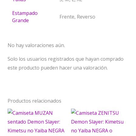
Estampado
Frente, Reverso
Grande
No hay valoraciones aún.
Solo los usuarios registrados que hayan comprado
este producto pueden hacer una valoración.
Productos relacionados
Price
Price
Este
Est
range:
range:
producto
pr
$ 45.000
$ 45.000
through
through
tiene
tie
$ 65.000
$ 65.000