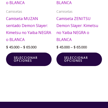
múltiples
múl
variantes.
var
Camisetas
Camisetas
Las
La
Camiseta MUZAN
Camiseta ZENITSU
opciones
opc
sentado Demon Slayer:
Demon Slayer: Kimetsu
se
se
Kimetsu no Yaiba NEGRA
no Yaiba NEGRA o
pueden
pu
o BLANCA
BLANCA
elegir
ele
$
45.000
–
$
65.000
$
45.000
–
$
65.000
en
en
SELECCIONAR
SELECCIONAR
la
la
OPCIONES
OPCIONES
página
pá
de
de
producto
pr