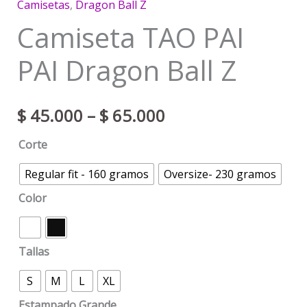
Camisetas
,
Dragon Ball Z
Camiseta TAO PAI
PAI Dragon Ball Z
$
45.000
–
$
65.000
Corte
Regular fit - 160 gramos
Oversize- 230 gramos
Color
Tallas
S
M
L
XL
Estampado Grande