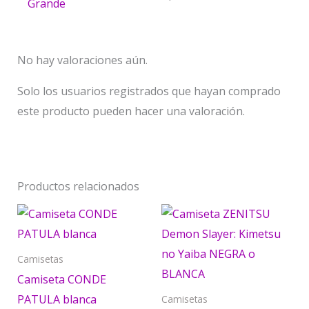
Grande
No hay valoraciones aún.
Solo los usuarios registrados que hayan comprado
este producto pueden hacer una valoración.
Productos relacionados
Price
Este
Est
range:
producto
pr
$ 45.000
through
tiene
tie
Camisetas
$ 65.000
múltiples
múl
Camiseta CONDE
variantes.
var
PATULA blanca
Camisetas