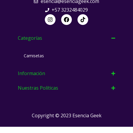
esencia@esenciageek.com
+57 3232484029
I
F
T
n
a
i
s
c
k
t
e
t
a
b
o
Categorías
g
o
k
r
o
a
k
Camisetas
m
Información
Nuestras Políticas
Copyright © 2023 Esencia Geek