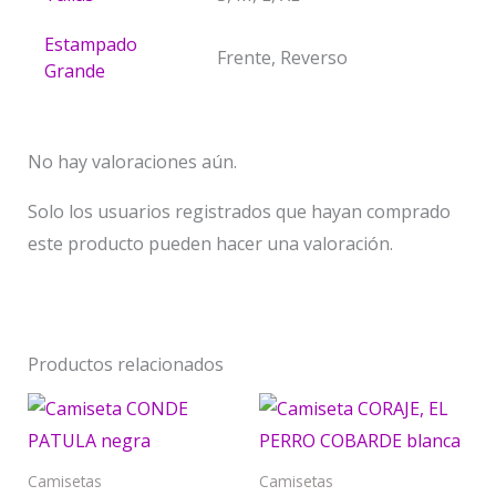
Estampado
Frente, Reverso
Grande
No hay valoraciones aún.
Solo los usuarios registrados que hayan comprado
este producto pueden hacer una valoración.
Productos relacionados
Este
Est
producto
pr
tiene
tie
Camisetas
Camisetas