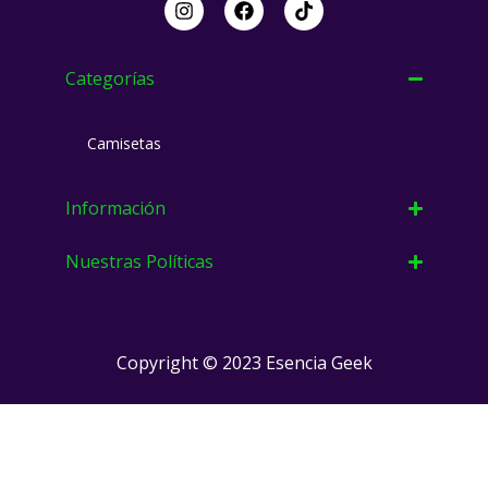
n
a
i
s
c
k
t
e
t
a
b
o
Categorías
g
o
k
r
o
a
k
Camisetas
m
Información
Nuestras Políticas
Copyright © 2023 Esencia Geek