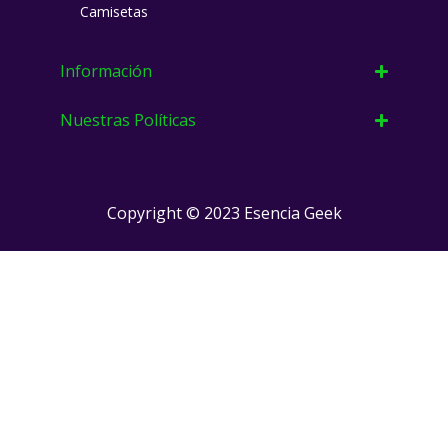
a
k
Camisetas
m
Información
Nuestras Políticas
Copyright © 2023 Esencia Geek