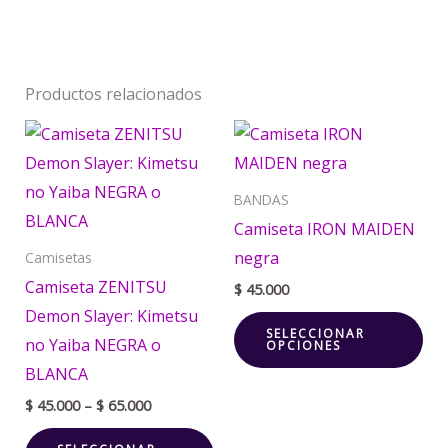
Productos relacionados
Price
Este
Est
range:
producto
pr
$ 45.000
through
tiene
tie
BANDAS
$ 65.000
múltiples
múl
Camiseta IRON MAIDEN
variantes.
var
negra
Camisetas
Las
La
Camiseta ZENITSU
$
45.000
opciones
opc
Demon Slayer: Kimetsu
SELECCIONAR
se
se
no Yaiba NEGRA o
OPCIONES
pueden
pu
BLANCA
elegir
ele
$
45.000
–
$
65.000
en
en