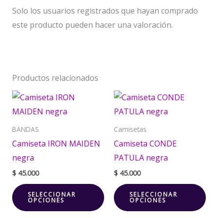
Solo los usuarios registrados que hayan comprado
este producto pueden hacer una valoración.
Productos relacionados
Este
Est
producto
pr
tiene
tie
BANDAS
Camisetas
múltiples
múl
Camiseta IRON MAIDEN
Camiseta CONDE
variantes.
var
negra
PATULA negra
Las
La
$
45.000
$
45.000
opciones
opc
SELECCIONAR
SELECCIONAR
se
se
OPCIONES
OPCIONES
pueden
pu