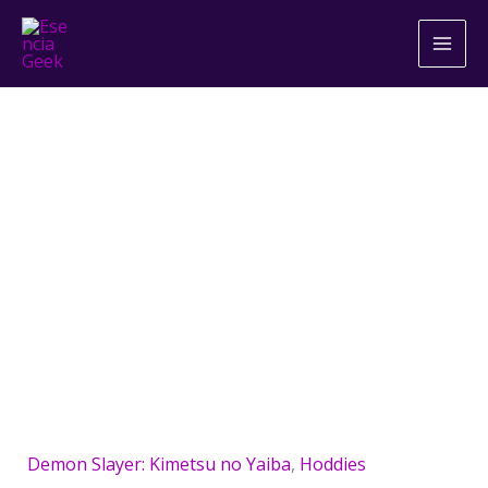
Ir
al
contenido
Hoodie
de
RENGOKU
Kimetsu
No
Yaiba
Negro
o
Blanco
Demon Slayer: Kimetsu no Yaiba
,
Hoddies
cantidad