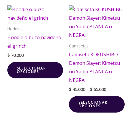
Price
Este
Est
range:
producto
pr
$ 45.000
through
tiene
tie
Hoddies
$ 65.000
múltiples
múl
Hoodie o buzo navideño
variantes.
var
el grinch
Camisetas
Las
La
Camiseta KOKUSHIBO
$
70.000
opciones
opc
Demon Slayer: Kimetsu
SELECCIONAR
se
se
no Yaiba BLANCA o
OPCIONES
pueden
pu
NEGRA
elegir
ele
$
45.000
–
$
65.000
en
en
SELECCIONAR
la
la
OPCIONES
página
pá
de
de
producto
pr