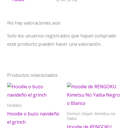
No hay valoraciones aún.
Solo los usuarios registrados que hayan comprado
este producto pueden hacer una valoración.
Productos relacionados
Este
Est
producto
pr
tiene
tie
Hoddies
múltiples
múl
Hoodie o buzo navideño
Demon Slayer: Kimetsu no
Yaiba
variantes.
var
el grinch
Hoodie de RENGOKU
Las
La