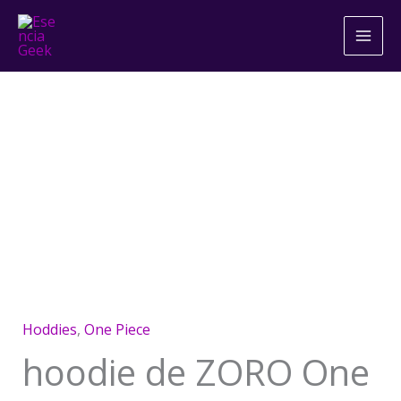
Ir
al
contenido
hoodie
de
ZORO
One
Piece
Negro
o
Hoddies
,
One Piece
Blanco
cantidad
hoodie de ZORO One