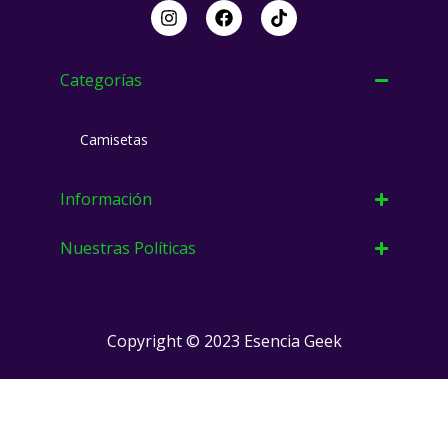
I
F
T
n
a
i
s
c
k
t
e
t
a
b
o
Categorías
g
o
k
r
o
a
k
Camisetas
m
Información
Nuestras Políticas
Copyright © 2023 Esencia Geek