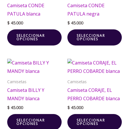
múltiples
múl
Camiseta CONDE
Camiseta CONDE
variantes.
var
PATULA blanca
PATULA negra
Las
La
$
45.000
$
45.000
opciones
opc
SELECCIONAR
SELECCIONAR
se
se
OPCIONES
OPCIONES
pueden
pu
elegir
ele
en
en
Este
Est
la
la
producto
pr
página
pá
tiene
tie
Camisetas
Camisetas
de
de
múltiples
múl
Camiseta BILLY Y
Camiseta CORAJE, EL
producto
pr
variantes.
var
MANDY blanca
PERRO COBARDE blanca
Las
La
$
45.000
$
45.000
opciones
opc
SELECCIONAR
SELECCIONAR
se
se
OPCIONES
OPCIONES