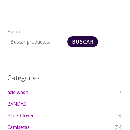
producto
Buscar
BUSCAR
Categories
acid wash
(7)
BANDAS
(1)
Black Clover
(4)
Camisetas
(54)