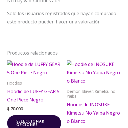
No hay valoraciones aún.
Solo los usuarios registrados que hayan comprado
este producto pueden hacer una valoración.
Productos relacionados
Este
Est
producto
pr
tiene
tie
Hoddies
múltiples
múl
Hoodie de LUFFY GEAR 5
Demon Slayer: Kimetsu no
Yaiba
variantes.
var
One Piece Negro
Hoodie de INOSUKE
Las
La
$
70.000
Kimetsu No Yaiba Negro
opciones
opc
o Blanco
SELECCIONAR
se
se
OPCIONES