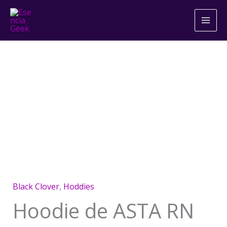
Ir
al
contenido
Hoodie
de
ASTA
RN
Black
Clover
BLANCO
Black Clover
,
Hoddies
cantidad
Hoodie de ASTA RN